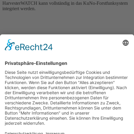
HarvesterWATCH kann vollständig in das KuNo-Forstfunksystem
integriert werden.
Was ist KuNo® ? Systemüberblick
Motorola DP3661e KuNo®
Motorola DP3661e KuNo® mit HarvesterWATCH
HarvesterWATCH Sender
Notrufkoffer KuNo®RESCUE
Vertrieb KuNo® Produkte
Startseite
Sitemap
Datenschutz
AGB
Kontakt
Impressum
Kontakt