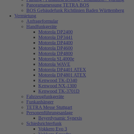
Panoramamessung TETRA BOS
BOS Gebäudefunk Richtlinien Baden Württemberg
Vermietung
Anfrageformular
Handfunkgeräte
Motorola DP2400
Motorola DP3441
Motorola DP4400
Motorola DP4600
Motorola DP4800
Motorola SL4000e
Motorola WAVE
Motorola DP4401 ATEX
Motorola DP4801 ATEX
Kenwood TK-D340
Kenwood NX-1300
Kenwood TK-3701D
Fahrzeugfunkgeräte
Funkanhänger
TETRA Messe Stuttgart
Personenführungsanlage
Beyerdynamic Synexis
Schiedsrichterfunk
Vokkero Evo 3