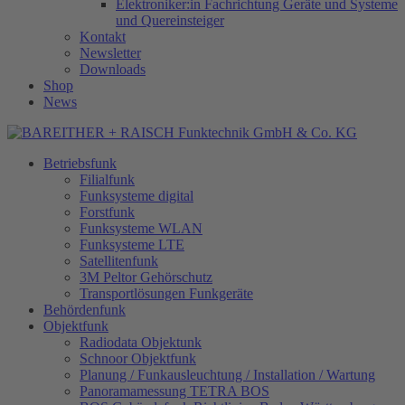
Elektroniker:in Fachrichtung Geräte und Systeme
und Quereinsteiger
Kontakt
Newsletter
Downloads
Shop
News
Betriebsfunk
Filialfunk
Funksysteme digital
Forstfunk
Funksysteme WLAN
Funksysteme LTE
Satellitenfunk
3M Peltor Gehörschutz
Transportlösungen Funkgeräte
Behördenfunk
Objektfunk
Radiodata Objektunk
Schnoor Objektfunk
Planung / Funkausleuchtung / Installation / Wartung
Panoramamessung TETRA BOS