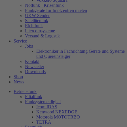
Vokkero Squadra
Notfunk - Krisenfunk
Funkgeräte für Impfzentren mieten
UKW Sender
Satellitenlink
Richtfunk
Intercomsysteme
Versand & Logistik
Service
Jobs
Elektroniker:in Fachrichtung Geräte und Systeme
und Quereinsteiger
Kontakt
Newsletter
Downloads
Shop
News
Betriebsfunk
Filialfunk
Funksysteme digital
Icom IDAS
Kenwood NEXEDGE
Motorola MOTOTRBO
TETRA