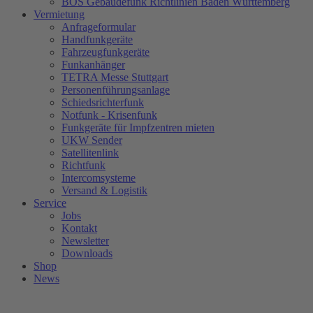
BOS Gebäudefunk Richtlinien Baden Württemberg
Vermietung
Anfrageformular
Handfunkgeräte
Fahrzeugfunkgeräte
Funkanhänger
TETRA Messe Stuttgart
Personenführungsanlage
Schiedsrichterfunk
Notfunk - Krisenfunk
Funkgeräte für Impfzentren mieten
UKW Sender
Satellitenlink
Richtfunk
Intercomsysteme
Versand & Logistik
Service
Jobs
Kontakt
Newsletter
Downloads
Shop
News