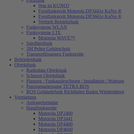
Forstfunk
Was ist KUNO?
Forstfunkgerät Motorola DP3441e KuNo ®
Forstfunkgerät Motorola DP3661e KuNo ®
Vertrieb Betriebsfunk
Funksysteme WLAN
Funksysteme LTE
Motorola WAVE™
Satellitenfunk
3M Peltor Gehörschutz
Transportlösungen Funkgeräte
Behördenfunk
Objektfunk
Radiodata Objektunk
Schnoor Objektfunk
Planung / Funkausleuchtung / Installation / Wartung
Panoramamessung TETRA BOS
BOS Gebäudefunk Richtlinien Baden Württemberg
Vermietung
Anfrageformular
Handfunkgeräte
Motorola DP2400
Motorola DP3441
Motorola DP4400
Motorola DP4600