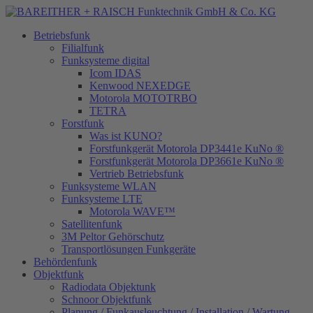
Betriebsfunk
Filialfunk
Funksysteme digital
Icom IDAS
Kenwood NEXEDGE
Motorola MOTOTRBO
TETRA
Forstfunk
Was ist KUNO?
Forstfunkgerät Motorola DP3441e KuNo ®
Forstfunkgerät Motorola DP3661e KuNo ®
Vertrieb Betriebsfunk
Funksysteme WLAN
Funksysteme LTE
Motorola WAVE™
Satellitenfunk
3M Peltor Gehörschutz
Transportlösungen Funkgeräte
Behördenfunk
Objektfunk
Radiodata Objektunk
Schnoor Objektfunk
Planung / Funkausleuchtung / Installation / Wartung