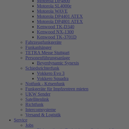
Motorola DP4800
Motorola SL4000e
Motorola WAVE
Motorola DP4401 ATEX
Motorola DP4801 ATEX
Kenwood TK-D340
Kenwood NX-1300
Kenwood TK-3701D
Fahrzeugfunkgeräte
Funkanhänger
TETRA Messe Stuttgart
Personenführungsanlage
Beyerdynamic Synexis
Schiedsrichterfunk
Vokkero Evo 3
Vokkero Squadra
Notfunk - Krisenfunk
Funkgeräte für Impfzentren mieten
UKW Sender
Satellitenlink
Richtfunk
Intercomsysteme
Versand & Logistik
Service
Jobs