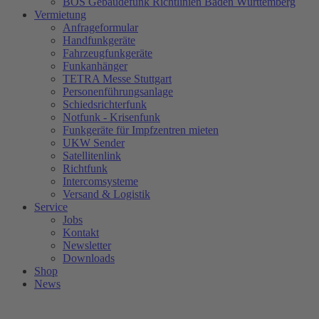
BOS Gebäudefunk Richtlinien Baden Württemberg
Vermietung
Anfrageformular
Handfunkgeräte
Fahrzeugfunkgeräte
Funkanhänger
TETRA Messe Stuttgart
Personenführungsanlage
Schiedsrichterfunk
Notfunk - Krisenfunk
Funkgeräte für Impfzentren mieten
UKW Sender
Satellitenlink
Richtfunk
Intercomsysteme
Versand & Logistik
Service
Jobs
Kontakt
Newsletter
Downloads
Shop
News