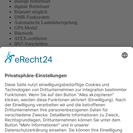
analoge Betriebsart
digitale Betriebsart
Repeater möglich
DMR-Funksystem
Automatische Lautstärkeregelung
GPS-Modul
Bluetooth
ATEX-zertifiziert
IP67-Vorschriften
Anwenderkreis:
für explosionsgefährdete Bereiche
Raffinerien & Pipelines
Chemieparks & Rohrbau
Lackierung & Fahrzeugfertigung
Kreuzfahrten & Seetransporte
Startseite
Sitemap
Datenschutz
AGB
Kontakt
Impressum