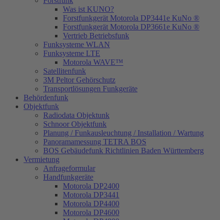
Forstfunk
Was ist KUNO?
Forstfunkgerät Motorola DP3441e KuNo ®
Forstfunkgerät Motorola DP3661e KuNo ®
Vertrieb Betriebsfunk
Funksysteme WLAN
Funksysteme LTE
Motorola WAVE™
Satellitenfunk
3M Peltor Gehörschutz
Transportlösungen Funkgeräte
Behördenfunk
Objektfunk
Radiodata Objektunk
Schnoor Objektfunk
Planung / Funkausleuchtung / Installation / Wartung
Panoramamessung TETRA BOS
BOS Gebäudefunk Richtlinien Baden Württemberg
Vermietung
Anfrageformular
Handfunkgeräte
Motorola DP2400
Motorola DP3441
Motorola DP4400
Motorola DP4600