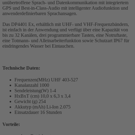
unübertroffene Sprach- und Datenkommunikation mit integriertem
GPS und Best-in-Class-Audio mit intelligenter Audiofunktion und
anwenderdefinierbaren Sprachansagen.
Das DP4401 Ex, erhältlich mit UHF- und VHF-Frequenzbändern,
ist einfach in der Anwendung und verfügt über eine Kapazität von
bis zu 32 Kanälen, drei programmierbare Tasten, eine Notruftaste,
eine Totmann- und Alleinarbeiterfunktion sowie Schutzart IP67 für
eindringendes Wasser bei Eintauchen.
Technische Daten:
Frequenzen(MHz) UHF 403-527
Kanalanzahl 1000
Sendeleistung(W) 1-4
HxBxT (cm) 10,0 x 6,3 x 3,4
Gewicht (g) 254
Akkutyp (mAh) Li-Ion 2.075
Einsatzdauer 16 Stunden
Vorteile: