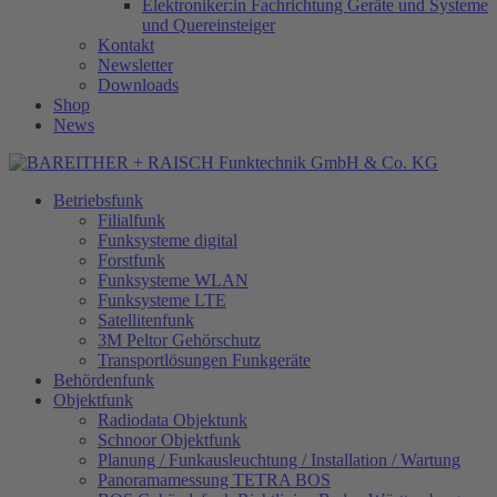
Elektroniker:in Fachrichtung Geräte und Systeme
und Quereinsteiger
Kontakt
Newsletter
Downloads
Shop
News
Betriebsfunk
Filialfunk
Funksysteme digital
Forstfunk
Funksysteme WLAN
Funksysteme LTE
Satellitenfunk
3M Peltor Gehörschutz
Transportlösungen Funkgeräte
Behördenfunk
Objektfunk
Radiodata Objektunk
Schnoor Objektfunk
Planung / Funkausleuchtung / Installation / Wartung
Panoramamessung TETRA BOS