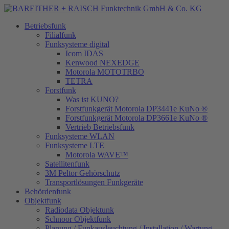
Betriebsfunk
Filialfunk
Funksysteme digital
Icom IDAS
Kenwood NEXEDGE
Motorola MOTOTRBO
TETRA
Forstfunk
Was ist KUNO?
Forstfunkgerät Motorola DP3441e KuNo ®
Forstfunkgerät Motorola DP3661e KuNo ®
Vertrieb Betriebsfunk
Funksysteme WLAN
Funksysteme LTE
Motorola WAVE™
Satellitenfunk
3M Peltor Gehörschutz
Transportlösungen Funkgeräte
Behördenfunk
Objektfunk
Radiodata Objektunk
Schnoor Objektfunk
Planung / Funkausleuchtung / Installation / Wartung