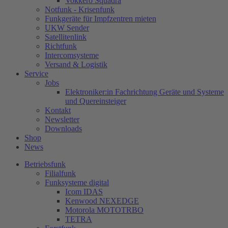
Vokkero Squadra
Notfunk - Krisenfunk
Funkgeräte für Impfzentren mieten
UKW Sender
Satellitenlink
Richtfunk
Intercomsysteme
Versand & Logistik
Service
Jobs
Elektroniker:in Fachrichtung Geräte und Systeme
und Quereinsteiger
Kontakt
Newsletter
Downloads
Shop
News
Betriebsfunk
Filialfunk
Funksysteme digital
Icom IDAS
Kenwood NEXEDGE
Motorola MOTOTRBO
TETRA