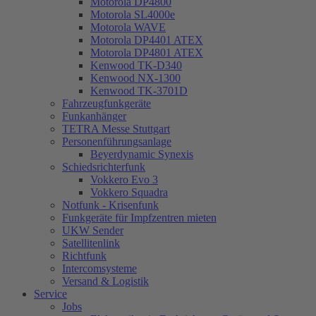
Motorola DP4800
Motorola SL4000e
Motorola WAVE
Motorola DP4401 ATEX
Motorola DP4801 ATEX
Kenwood TK-D340
Kenwood NX-1300
Kenwood TK-3701D
Fahrzeugfunkgeräte
Funkanhänger
TETRA Messe Stuttgart
Personenführungsanlage
Beyerdynamic Synexis
Schiedsrichterfunk
Vokkero Evo 3
Vokkero Squadra
Notfunk - Krisenfunk
Funkgeräte für Impfzentren mieten
UKW Sender
Satellitenlink
Richtfunk
Intercomsysteme
Versand & Logistik
Service
Jobs