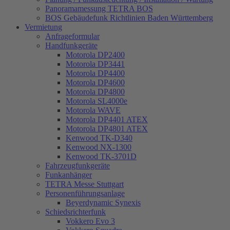
Panoramamessung TETRA BOS
BOS Gebäudefunk Richtlinien Baden Württemberg
Vermietung
Anfrageformular
Handfunkgeräte
Motorola DP2400
Motorola DP3441
Motorola DP4400
Motorola DP4600
Motorola DP4800
Motorola SL4000e
Motorola WAVE
Motorola DP4401 ATEX
Motorola DP4801 ATEX
Kenwood TK-D340
Kenwood NX-1300
Kenwood TK-3701D
Fahrzeugfunkgeräte
Funkanhänger
TETRA Messe Stuttgart
Personenführungsanlage
Beyerdynamic Synexis
Schiedsrichterfunk
Vokkero Evo 3