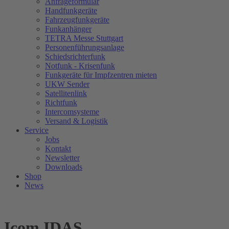
Anfrageformular
Handfunkgeräte
Fahrzeugfunkgeräte
Funkanhänger
TETRA Messe Stuttgart
Personenführungsanlage
Schiedsrichterfunk
Notfunk - Krisenfunk
Funkgeräte für Impfzentren mieten
UKW Sender
Satellitenlink
Richtfunk
Intercomsysteme
Versand & Logistik
Service
Jobs
Kontakt
Newsletter
Downloads
Shop
News
Icom IDAS