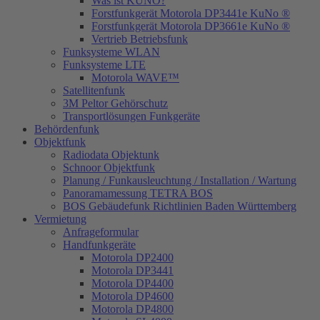
Was ist KUNO?
Forstfunkgerät Motorola DP3441e KuNo ®
Forstfunkgerät Motorola DP3661e KuNo ®
Vertrieb Betriebsfunk
Funksysteme WLAN
Funksysteme LTE
Motorola WAVE™
Satellitenfunk
3M Peltor Gehörschutz
Transportlösungen Funkgeräte
Behördenfunk
Objektfunk
Radiodata Objektunk
Schnoor Objektfunk
Planung / Funkausleuchtung / Installation / Wartung
Panoramamessung TETRA BOS
BOS Gebäudefunk Richtlinien Baden Württemberg
Vermietung
Anfrageformular
Handfunkgeräte
Motorola DP2400
Motorola DP3441
Motorola DP4400
Motorola DP4600
Motorola DP4800