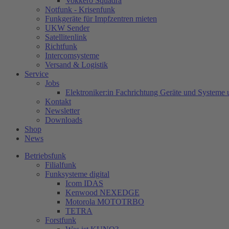
Vokkero Squadra
Notfunk - Krisenfunk
Funkgeräte für Impfzentren mieten
UKW Sender
Satellitenlink
Richtfunk
Intercomsysteme
Versand & Logistik
Service
Jobs
Elektroniker:in Fachrichtung Geräte und Systeme 
Kontakt
Newsletter
Downloads
Shop
News
Betriebsfunk
Filialfunk
Funksysteme digital
Icom IDAS
Kenwood NEXEDGE
Motorola MOTOTRBO
TETRA
Forstfunk