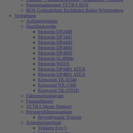
Panoramamessung TETRA BOS
BOS Gebäudefunk Richtlinien Baden Württemberg
Vermietung
Anfrageformular
Handfunkgeräte
Motorola DP2400
Motorola DP3441
Motorola DP4400
Motorola DP4600
Motorola DP4800
Motorola SL4000e
Motorola WAVE
Motorola DP4401 ATEX
Motorola DP4801 ATEX
Kenwood TK-D340
Kenwood NX-1300
Kenwood TK-3701D
Fahrzeugfunkgeräte
Funkanhänger
TETRA Messe Stuttgart
Personenführungsanlage
Beyerdynamic Synexis
Schiedsrichterfunk
Vokkero Evo 3