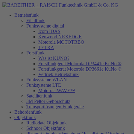
Betriebsfunk
Filialfunk
Funksysteme digital
Icom IDAS
Kenwood NEXEDGE
Motorola MOTOTRBO
TETRA
Forstfunk
Was ist KUNO?
Forstfunkgerät Motorola DP3441e KuNo ®
Forstfunkgerät Motorola DP3661e KuNo ®
Vertrieb Betriebsfunk
Funksysteme WLAN
Funksysteme LTE
Motorola WAVE™
Satellitenfunk
3M Peltor Gehörschutz
Transportlösungen Funkgeräte
Behördenfunk
Objektfunk
Radiodata Objektunk
Schnoor Objektfunk
Planung / Funkausleuchtung / Installation / Wartung