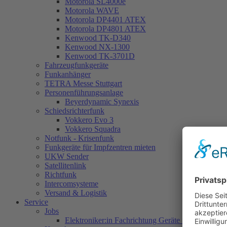
Motorola SL4000e
Motorola WAVE
Motorola DP4401 ATEX
Motorola DP4801 ATEX
Kenwood TK-D340
Kenwood NX-1300
Kenwood TK-3701D
Fahrzeugfunkgeräte
Funkanhänger
TETRA Messe Stuttgart
Personenführungsanlage
Beyerdynamic Synexis
Schiedsrichterfunk
Vokkero Evo 3
Vokkero Squadra
Notfunk - Krisenfunk
Funkgeräte für Impfzentren mieten
UKW Sender
Satellitenlink
Richtfunk
Intercomsysteme
Versand & Logistik
Service
Jobs
Elektroniker:in Fachrichtung Geräte und Systeme 