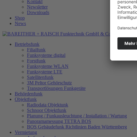
Kontakt
Newsletter
Downloads
Shop
News
Betriebsfunk
Filialfunk
Funksysteme digital
Forstfunk
Funksysteme WLAN
Funksysteme LTE
Satellitenfunk
3M Peltor Gehörschutz
Transportlösungen Funkgeräte
Behördenfunk
Objektfunk
Radiodata Objektunk
Schnoor Objektfunk
Planung / Funkausleuchtung / Installation / Wartung
Panoramamessung TETRA BOS
BOS Gebäudefunk Richtlinien Baden Württemberg
Vermietung