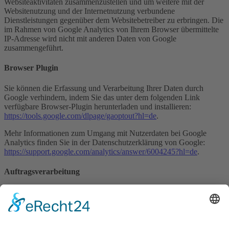
Websiteaktivitäten zusammenzustellen und um weitere mit der
Websitenutzung und der Internetnutzung verbundene
Dienstleistungen gegenüber dem Websitebetreiber zu erbringen. Die
im Rahmen von Google Analytics von Ihrem Browser übermittelte
IP-Adresse wird nicht mit anderen Daten von Google
zusammengeführt.
Browser Plugin
Sie können die Erfassung und Verarbeitung Ihrer Daten durch
Google verhindern, indem Sie das unter dem folgenden Link
verfügbare Browser-Plugin herunterladen und installieren:
https://tools.google.com/dlpage/gaoptout?hl=de
.
Mehr Informationen zum Umgang mit Nutzerdaten bei Google
Analytics finden Sie in der Datenschutzerklärung von Google:
https://support.google.com/analytics/answer/6004245?hl=de
.
Auftragsverarbeitung
Wir haben mit Google einen Vertrag zur Auftragsverarbeitung
abgeschlossen und setzen die strengen Vorgaben der deutschen
Datenschutzbehörden bei der Nutzung von Google Analytics
vollständig um.