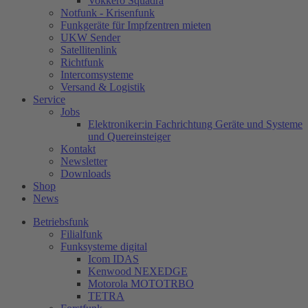
Vokkero Squadra
Notfunk - Krisenfunk
Funkgeräte für Impfzentren mieten
UKW Sender
Satellitenlink
Richtfunk
Intercomsysteme
Versand & Logistik
Service
Jobs
Elektroniker:in Fachrichtung Geräte und Systeme
und Quereinsteiger
Kontakt
Newsletter
Downloads
Shop
News
Betriebsfunk
Filialfunk
Funksysteme digital
Icom IDAS
Kenwood NEXEDGE
Motorola MOTOTRBO
TETRA