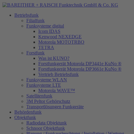
Betriebsfunk
Filialfunk
Funksysteme digital
Icom IDAS
Kenwood NEXEDGE
Motorola MOTOTRBO
TETRA
Forstfunk
Was ist KUNO?
Forstfunkgerät Motorola DP3441e KuNo ®
Forstfunkgerät Motorola DP3661e KuNo ®
Vertrieb Betriebsfunk
Funksysteme WLAN
Funksysteme LTE
Motorola WAVE™
Satellitenfunk
3M Peltor Gehörschutz
Transportlösungen Funkgeräte
Behördenfunk
Objektfunk
Radiodata Objektunk
Schnoor Objektfunk
Planung / Funkausleuchtung / Installation / Wartung