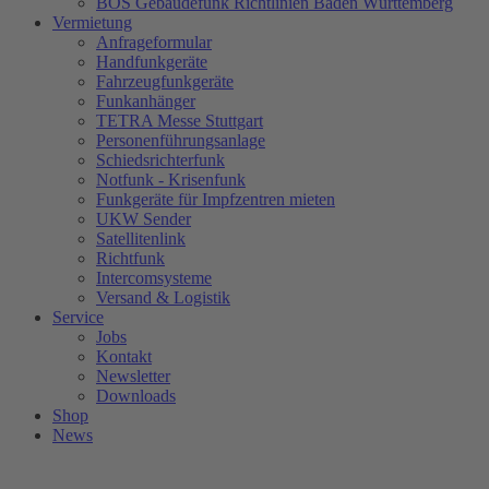
BOS Gebäudefunk Richtlinien Baden Württemberg
Vermietung
Anfrageformular
Handfunkgeräte
Fahrzeugfunkgeräte
Funkanhänger
TETRA Messe Stuttgart
Personenführungsanlage
Schiedsrichterfunk
Notfunk - Krisenfunk
Funkgeräte für Impfzentren mieten
UKW Sender
Satellitenlink
Richtfunk
Intercomsysteme
Versand & Logistik
Service
Jobs
Kontakt
Newsletter
Downloads
Shop
News