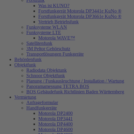
Forstfunk
Was ist KUNO?
Forstfunkgerät Motorola DP3441e KuNo ®
Forstfunkgerät Motorola DP3661e KuNo ®
Vertrieb Betriebsfunk
Funksysteme WLAN
Funksysteme LTE
Motorola WAVE™
Satellitenfunk
3M Peltor Gehörschutz
Transportlösungen Funkgeräte
Behördenfunk
Objektfunk
Radiodata Objektunk
Schnoor Objektfunk
Planung / Funkausleuchtung / Installation / Wartung
Panoramamessung TETRA BOS
BOS Gebäudefunk Richtlinien Baden Württemberg
Vermietung
Anfrageformular
Handfunkgeräte
Motorola DP2400
Motorola DP3441
Motorola DP4400
Motorola DP4600