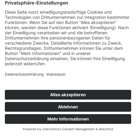
Google Ads
Der Websitebetreiber verwendet Google Ads. Google Ads ist ein
Online-Werbeprogramm der Google Ireland Limited („Google“),
Gordon House, Barrow Street, Dublin 4, Irland.
Google Ads ermöglicht es uns Werbeanzeigen in der Google-
Suchmaschine oder auf Drittwebseiten auszuspielen, wenn der
Nutzer bestimmte Suchbegriffe bei Google eingibt (Keyword-
Targeting). Ferner können zielgerichtete Werbeanzeigen anhand der
bei Google vorhandenen Nutzerdaten (z. B. Standortdaten und
Interessen) ausgespielt werden (Zielgruppen-Targeting). Wir als
Websitebetreiber können diese Daten quantitativ auswerten, indem
wir beispielsweise analysieren, welche Suchbegriffe zur
Ausspielung unserer Werbeanzeigen geführt haben und wie viele
Anzeigen zu entsprechenden Klicks geführt haben.
Die Nutzung dieses Dienstes erfolgt auf Grundlage Ihrer
Einwilligung nach Art. 6 Abs. 1 lit. a DSGVO und § 25 Abs. 1
TDDDG. Die Einwilligung ist jederzeit widerrufbar.
Die Datenübertragung in die USA wird auf die
Standardvertragsklauseln der EU-Kommission gestützt. Details
finden Sie hier:
https://policies.google.com/privacy/frameworks
und
https://business.safety.google/controllerterms/
.