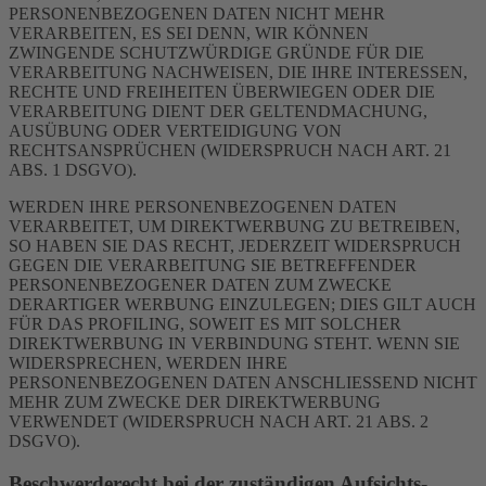
PERSONENBEZOGENEN DATEN NICHT MEHR
VERARBEITEN, ES SEI DENN, WIR KÖNNEN
ZWINGENDE SCHUTZWÜRDIGE GRÜNDE FÜR DIE
VERARBEITUNG NACHWEISEN, DIE IHRE INTERESSEN,
RECHTE UND FREIHEITEN ÜBERWIEGEN ODER DIE
VERARBEITUNG DIENT DER GELTENDMACHUNG,
AUSÜBUNG ODER VERTEIDIGUNG VON
RECHTSANSPRÜCHEN (WIDERSPRUCH NACH ART. 21
ABS. 1 DSGVO).
WERDEN IHRE PERSONENBEZOGENEN DATEN
VERARBEITET, UM DIREKTWERBUNG ZU BETREIBEN,
SO HABEN SIE DAS RECHT, JEDERZEIT WIDERSPRUCH
GEGEN DIE VERARBEITUNG SIE BETREFFENDER
PERSONENBEZOGENER DATEN ZUM ZWECKE
DERARTIGER WERBUNG EINZULEGEN; DIES GILT AUCH
FÜR DAS PROFILING, SOWEIT ES MIT SOLCHER
DIREKTWERBUNG IN VERBINDUNG STEHT. WENN SIE
WIDERSPRECHEN, WERDEN IHRE
PERSONENBEZOGENEN DATEN ANSCHLIESSEND NICHT
MEHR ZUM ZWECKE DER DIREKTWERBUNG
VERWENDET (WIDERSPRUCH NACH ART. 21 ABS. 2
DSGVO).
Beschwerde­recht bei der zuständigen Aufsichts­