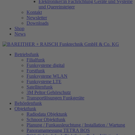
Elektroniker:in Fachrichtung Geräte und Systeme
und Quereinsteiger
Kontakt
Newsletter
Downloads
Shop
News
Betriebsfunk
Filialfunk
Funksysteme digital
Forstfunk
Funksysteme WLAN
Funksysteme LTE
Satellitenfunk
3M Peltor Gehörschutz
Transportlösungen Funkgeräte
Behördenfunk
Objektfunk
Radiodata Objektunk
Schnoor Objektfunk
Planung / Funkausleuchtung / Installation / Wartung
Panoramamessung TETRA BOS