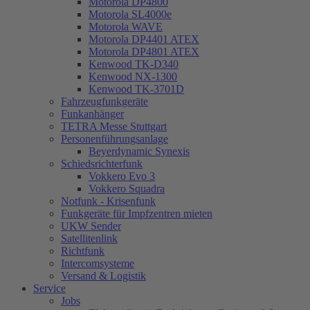
Motorola DP4800
Motorola SL4000e
Motorola WAVE
Motorola DP4401 ATEX
Motorola DP4801 ATEX
Kenwood TK-D340
Kenwood NX-1300
Kenwood TK-3701D
Fahrzeugfunkgeräte
Funkanhänger
TETRA Messe Stuttgart
Personenführungsanlage
Beyerdynamic Synexis
Schiedsrichterfunk
Vokkero Evo 3
Vokkero Squadra
Notfunk - Krisenfunk
Funkgeräte für Impfzentren mieten
UKW Sender
Satellitenlink
Richtfunk
Intercomsysteme
Versand & Logistik
Service
Jobs