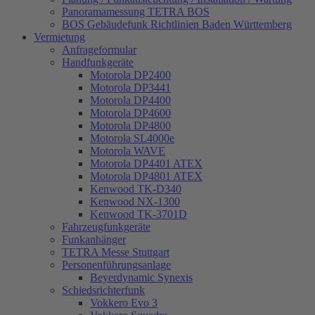
Panoramamessung TETRA BOS
BOS Gebäudefunk Richtlinien Baden Württemberg
Vermietung
Anfrageformular
Handfunkgeräte
Motorola DP2400
Motorola DP3441
Motorola DP4400
Motorola DP4600
Motorola DP4800
Motorola SL4000e
Motorola WAVE
Motorola DP4401 ATEX
Motorola DP4801 ATEX
Kenwood TK-D340
Kenwood NX-1300
Kenwood TK-3701D
Fahrzeugfunkgeräte
Funkanhänger
TETRA Messe Stuttgart
Personenführungsanlage
Beyerdynamic Synexis
Schiedsrichterfunk
Vokkero Evo 3