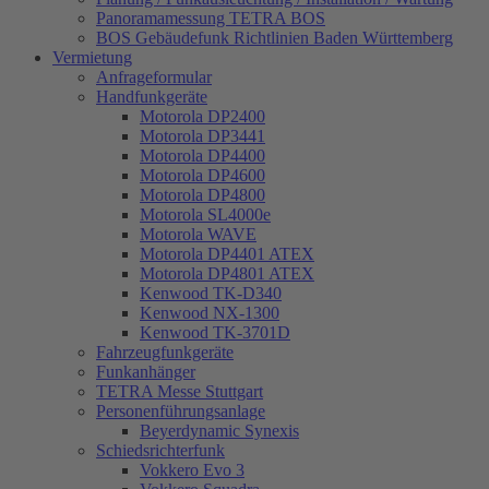
Panoramamessung TETRA BOS
BOS Gebäudefunk Richtlinien Baden Württemberg
Vermietung
Anfrageformular
Handfunkgeräte
Motorola DP2400
Motorola DP3441
Motorola DP4400
Motorola DP4600
Motorola DP4800
Motorola SL4000e
Motorola WAVE
Motorola DP4401 ATEX
Motorola DP4801 ATEX
Kenwood TK-D340
Kenwood NX-1300
Kenwood TK-3701D
Fahrzeugfunkgeräte
Funkanhänger
TETRA Messe Stuttgart
Personenführungsanlage
Beyerdynamic Synexis
Schiedsrichterfunk
Vokkero Evo 3