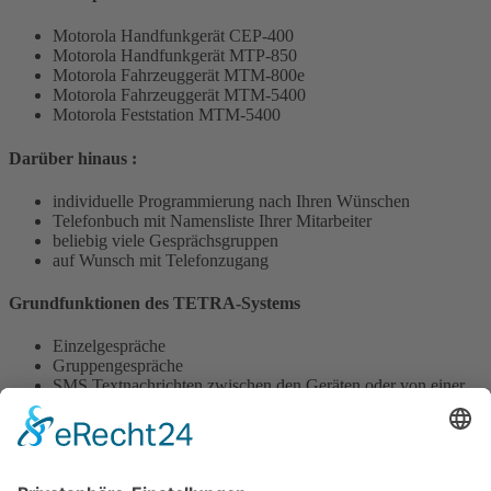
Motorola Handfunkgerät CEP-400
Motorola Handfunkgerät MTP-850
Motorola Fahrzeuggerät MTM-800e
Motorola Fahrzeuggerät MTM-5400
Motorola Feststation MTM-5400
Darüber hinaus :
individuelle Programmierung nach Ihren Wünschen
Telefonbuch mit Namensliste Ihrer Mitarbeiter
beliebig viele Gesprächsgruppen
auf Wunsch mit Telefonzugang
Grundfunktionen des TETRA-Systems
Einzelgespräche
Gruppengespräche
SMS Textnachrichten zwischen den Geräten oder von einer
Zentrale am Messestand / Büro
Notruffunktion für Notfälle
auf Wunsch Telefonzugang mit eigener Rufnummer
Für Messeaussteller bieten wir spezielle Konditionen und Pakete an.