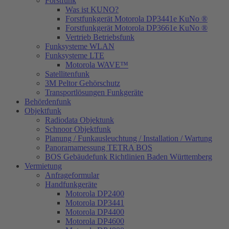
Forstfunk
Was ist KUNO?
Forstfunkgerät Motorola DP3441e KuNo ®
Forstfunkgerät Motorola DP3661e KuNo ®
Vertrieb Betriebsfunk
Funksysteme WLAN
Funksysteme LTE
Motorola WAVE™
Satellitenfunk
3M Peltor Gehörschutz
Transportlösungen Funkgeräte
Behördenfunk
Objektfunk
Radiodata Objektunk
Schnoor Objektfunk
Planung / Funkausleuchtung / Installation / Wartung
Panoramamessung TETRA BOS
BOS Gebäudefunk Richtlinien Baden Württemberg
Vermietung
Anfrageformular
Handfunkgeräte
Motorola DP2400
Motorola DP3441
Motorola DP4400
Motorola DP4600