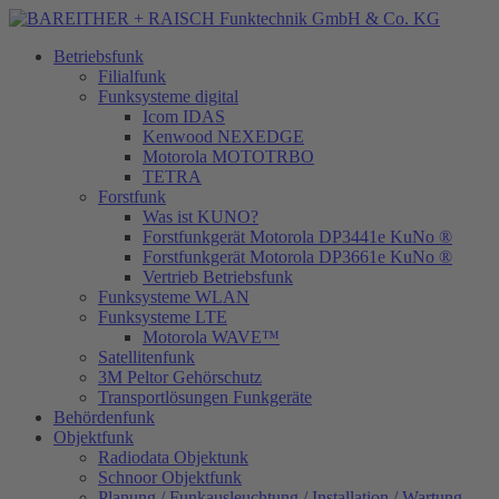
Betriebsfunk
Filialfunk
Funksysteme digital
Icom IDAS
Kenwood NEXEDGE
Motorola MOTOTRBO
TETRA
Forstfunk
Was ist KUNO?
Forstfunkgerät Motorola DP3441e KuNo ®
Forstfunkgerät Motorola DP3661e KuNo ®
Vertrieb Betriebsfunk
Funksysteme WLAN
Funksysteme LTE
Motorola WAVE™
Satellitenfunk
3M Peltor Gehörschutz
Transportlösungen Funkgeräte
Behördenfunk
Objektfunk
Radiodata Objektunk
Schnoor Objektfunk
Planung / Funkausleuchtung / Installation / Wartung