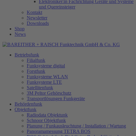
Elektroniker:in Fachrichtung Geräte und Systeme
und Quereinsteiger
Kontakt
Newsletter
Downloads
Shop
News
Betriebsfunk
Filialfunk
Funksysteme digital
Forstfunk
Funksysteme WLAN
Funksysteme LTE
Satellitenfunk
3M Peltor Gehörschutz
Transportlösungen Funkgeräte
Behördenfunk
Objektfunk
Radiodata Objektunk
Schnoor Objektfunk
Planung / Funkausleuchtung / Installation / Wartung
Panoramamessung TETRA BOS