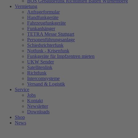
BOS Gebäudefunk Richtlinien Baden Württemberg
Vermietung
Anfrageformular
Handfunkgeräte
Fahrzeugfunkgeräte
Funkanhänger
TETRA Messe Stuttgart
Personenführungsanlage
Schiedsrichterfunk
Notfunk - Krisenfunk
Funkgeräte für Impfzentren mieten
UKW Sender
Satellitenlink
Richtfunk
Intercomsysteme
Versand & Logistik
Service
Jobs
Kontakt
Newsletter
Downloads
Shop
News