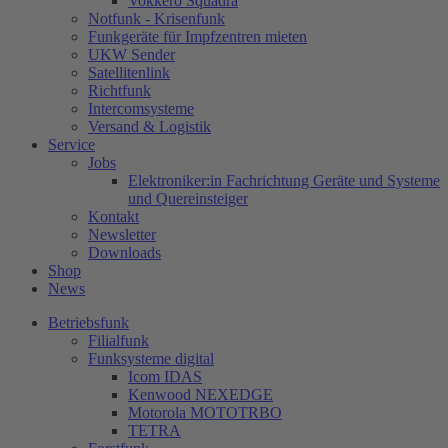
Vokkero Squadra
Notfunk - Krisenfunk
Funkgeräte für Impfzentren mieten
UKW Sender
Satellitenlink
Richtfunk
Intercomsysteme
Versand & Logistik
Service
Jobs
Elektroniker:in Fachrichtung Geräte und Systeme
und Quereinsteiger
Kontakt
Newsletter
Downloads
Shop
News
Betriebsfunk
Filialfunk
Funksysteme digital
Icom IDAS
Kenwood NEXEDGE
Motorola MOTOTRBO
TETRA