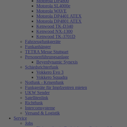
Motorola DP4800
Motorola SL4000e
Motorola WAVE
Motorola DP4401 ATEX
Motorola DP4801 ATEX
Kenwood TK-D340
Kenwood NX-1300
Kenwood TK-3701D
Fahrzeugfunkgeräte
Funkanhänger
TETRA Messe Stuttgart
Personenführungsanlage
Beyerdynamic Synexis
Schiedsrichterfunk
Vokkero Evo 3
Vokkero Squadra
Notfunk - Krisenfunk
Funkgeräte für Impfzentren mieten
UKW Sender
Satellitenlink
Richtfunk
Intercomsysteme
Versand & Logistik
Service
Jobs