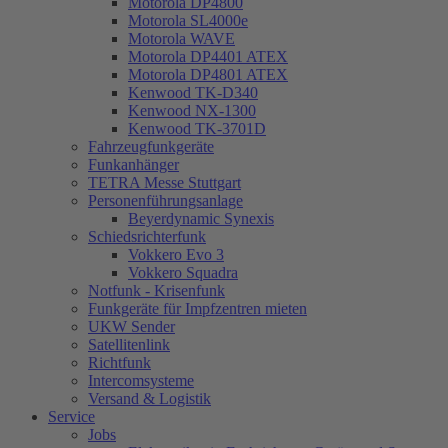
Motorola DP4800
Motorola SL4000e
Motorola WAVE
Motorola DP4401 ATEX
Motorola DP4801 ATEX
Kenwood TK-D340
Kenwood NX-1300
Kenwood TK-3701D
Fahrzeugfunkgeräte
Funkanhänger
TETRA Messe Stuttgart
Personenführungsanlage
Beyerdynamic Synexis
Schiedsrichterfunk
Vokkero Evo 3
Vokkero Squadra
Notfunk - Krisenfunk
Funkgeräte für Impfzentren mieten
UKW Sender
Satellitenlink
Richtfunk
Intercomsysteme
Versand & Logistik
Service
Jobs