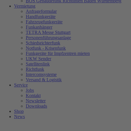
BOS Gebäudefunk Richtlinien Baden Württemberg
Vermietung
Anfrageformular
Handfunkgeräte
Fahrzeugfunkgeräte
Funkanhänger
TETRA Messe Stuttgart
Personenführungsanlage
Schiedsrichterfunk
Notfunk - Krisenfunk
Funkgeräte für Impfzentren mieten
UKW Sender
Satellitenlink
Richtfunk
Intercomsysteme
Versand & Logistik
Service
Jobs
Kontakt
Newsletter
Downloads
Shop
News