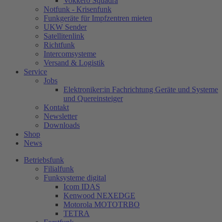
Vokkero Squadra
Notfunk - Krisenfunk
Funkgeräte für Impfzentren mieten
UKW Sender
Satellitenlink
Richtfunk
Intercomsysteme
Versand & Logistik
Service
Jobs
Elektroniker:in Fachrichtung Geräte und Systeme
und Quereinsteiger
Kontakt
Newsletter
Downloads
Shop
News
Betriebsfunk
Filialfunk
Funksysteme digital
Icom IDAS
Kenwood NEXEDGE
Motorola MOTOTRBO
TETRA