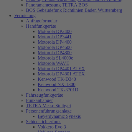
Panoramamessung TETRA BOS
BOS Gebäudefunk Richtlinien Baden Württemberg
Vermietung
Anfrageformular
Handfunkgeräte
Motorola DP2400
Motorola DP3441
Motorola DP4400
Motorola DP4600
Motorola DP4800
Motorola SL4000e
Motorola WAVE
Motorola DP4401 ATEX
Motorola DP4801 ATEX
Kenwood TK-D340
Kenwood NX-1300
Kenwood TK-3701D
Fahrzeugfunkgeräte
Funkanhänger
TETRA Messe Stuttgart
Personenführungsanlage
Beyerdynamic Synexis
Schiedsrichterfunk
Vokkero Evo 3