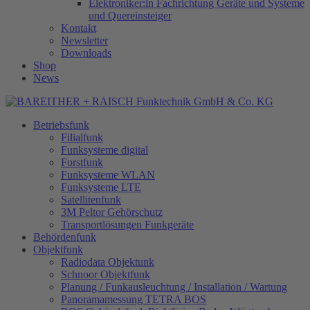
Elektroniker:in Fachrichtung Geräte und Systeme
und Quereinsteiger
Kontakt
Newsletter
Downloads
Shop
News
Betriebsfunk
Filialfunk
Funksysteme digital
Forstfunk
Funksysteme WLAN
Funksysteme LTE
Satellitenfunk
3M Peltor Gehörschutz
Transportlösungen Funkgeräte
Behördenfunk
Objektfunk
Radiodata Objektunk
Schnoor Objektfunk
Planung / Funkausleuchtung / Installation / Wartung
Panoramamessung TETRA BOS