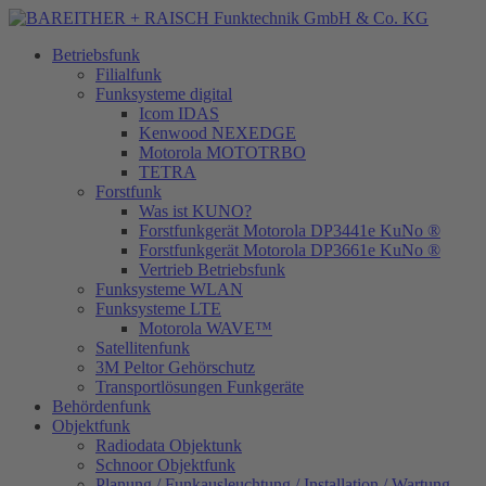
Betriebsfunk
Filialfunk
Funksysteme digital
Icom IDAS
Kenwood NEXEDGE
Motorola MOTOTRBO
TETRA
Forstfunk
Was ist KUNO?
Forstfunkgerät Motorola DP3441e KuNo ®
Forstfunkgerät Motorola DP3661e KuNo ®
Vertrieb Betriebsfunk
Funksysteme WLAN
Funksysteme LTE
Motorola WAVE™
Satellitenfunk
3M Peltor Gehörschutz
Transportlösungen Funkgeräte
Behördenfunk
Objektfunk
Radiodata Objektunk
Schnoor Objektfunk
Planung / Funkausleuchtung / Installation / Wartung