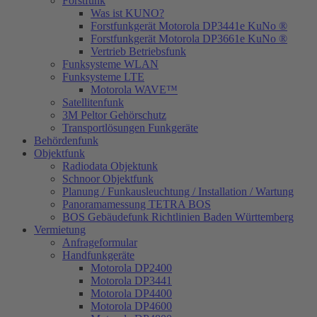
Forstfunk
Was ist KUNO?
Forstfunkgerät Motorola DP3441e KuNo ®
Forstfunkgerät Motorola DP3661e KuNo ®
Vertrieb Betriebsfunk
Funksysteme WLAN
Funksysteme LTE
Motorola WAVE™
Satellitenfunk
3M Peltor Gehörschutz
Transportlösungen Funkgeräte
Behördenfunk
Objektfunk
Radiodata Objektunk
Schnoor Objektfunk
Planung / Funkausleuchtung / Installation / Wartung
Panoramamessung TETRA BOS
BOS Gebäudefunk Richtlinien Baden Württemberg
Vermietung
Anfrageformular
Handfunkgeräte
Motorola DP2400
Motorola DP3441
Motorola DP4400
Motorola DP4600