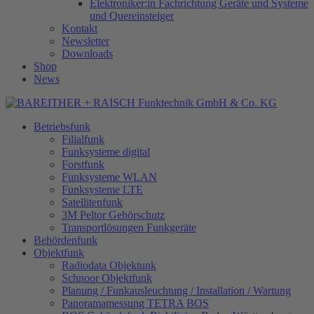
Elektroniker:in Fachrichtung Geräte und Systeme
und Quereinsteiger
Kontakt
Newsletter
Downloads
Shop
News
Betriebsfunk
Filialfunk
Funksysteme digital
Forstfunk
Funksysteme WLAN
Funksysteme LTE
Satellitenfunk
3M Peltor Gehörschutz
Transportlösungen Funkgeräte
Behördenfunk
Objektfunk
Radiodata Objektunk
Schnoor Objektfunk
Planung / Funkausleuchtung / Installation / Wartung
Panoramamessung TETRA BOS