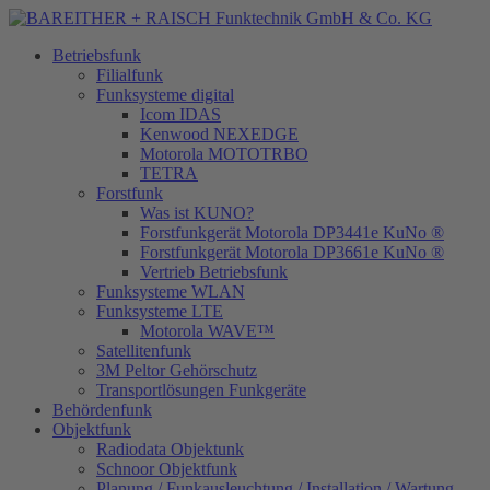
Betriebsfunk
Filialfunk
Funksysteme digital
Icom IDAS
Kenwood NEXEDGE
Motorola MOTOTRBO
TETRA
Forstfunk
Was ist KUNO?
Forstfunkgerät Motorola DP3441e KuNo ®
Forstfunkgerät Motorola DP3661e KuNo ®
Vertrieb Betriebsfunk
Funksysteme WLAN
Funksysteme LTE
Motorola WAVE™
Satellitenfunk
3M Peltor Gehörschutz
Transportlösungen Funkgeräte
Behördenfunk
Objektfunk
Radiodata Objektunk
Schnoor Objektfunk
Planung / Funkausleuchtung / Installation / Wartung