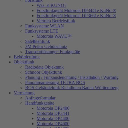
Forstfunk
Was ist KUNO?
Forstfunkgerät Motorola DP3441e KuNo ®
Forstfunkgerät Motorola DP3661e KuNo ®
Vertrieb Betriebsfunk
Funksysteme WLAN
Funksysteme LTE
Motorola WAVE™
Satellitenfunk
3M Peltor Gehörschutz
Transportlösungen Funkgeräte
Behördenfunk
Objektfunk
Radiodata Objektunk
Schnoor Objektfunk
Planung / Funkausleuchtung / Installation / Wartung
Panoramamessung TETRA BOS
BOS Gebäudefunk Richtlinien Baden Württemberg
Vermietung
Anfrageformular
Handfunkgeräte
Motorola DP2400
Motorola DP3441
Motorola DP4400
Motorola DP4600