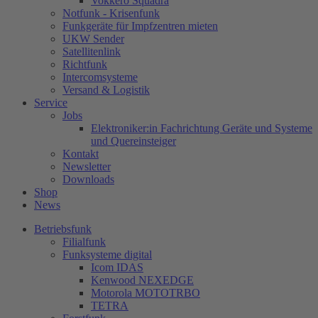
Vokkero Squadra
Notfunk - Krisenfunk
Funkgeräte für Impfzentren mieten
UKW Sender
Satellitenlink
Richtfunk
Intercomsysteme
Versand & Logistik
Service
Jobs
Elektroniker:in Fachrichtung Geräte und Systeme
und Quereinsteiger
Kontakt
Newsletter
Downloads
Shop
News
Betriebsfunk
Filialfunk
Funksysteme digital
Icom IDAS
Kenwood NEXEDGE
Motorola MOTOTRBO
TETRA