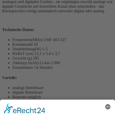
analogen und digitalen Geräten - sie empfangen sowohl analoge wie
digitale Gespräche auf demselben Kanal ohne umschalten - das
Rücksprechen erfolgt automatisch entweder digital oder analog.
Technische Daten:
Frequenzen(MHz) UHF 403-527
Kanalanzahl 16
Sendeleistung(W) 1-5
HxBxT (cm)
12,1 x 5,4 x 3,7
Gewicht (g) 285
Akkutyp (mAh) Li-Ion 2.000
Einsatzdauer
14 Stunden
Vorteile:
analoge Betriebsart
digitale Betriebsart
Repeater möglich
Sprachsansage für Akkustand / Kanal
Anwenderkreis: