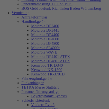
Panoramamessung TETRA BOS
BOS Gebäudefunk Richtlinien Baden Württemberg
Vermietung
Anfrageformular
Handfunkgeräte
Motorola DP2400
Motorola DP3441
Motorola DP4400
Motorola DP4600
Motorola DP4800
Motorola SL4000e
Motorola WAVE
Motorola DP4401 ATEX
Motorola DP4801 ATEX
Kenwood TK-D340
Kenwood NX-1300
Kenwood TK-3701D
Fahrzeugfunkgeräte
Funkanhänger
TETRA Messe Stuttgart
Personenführungsanlage
Beyerdynamic Synexis
Schiedsrichterfunk
Vokkero Evo 3