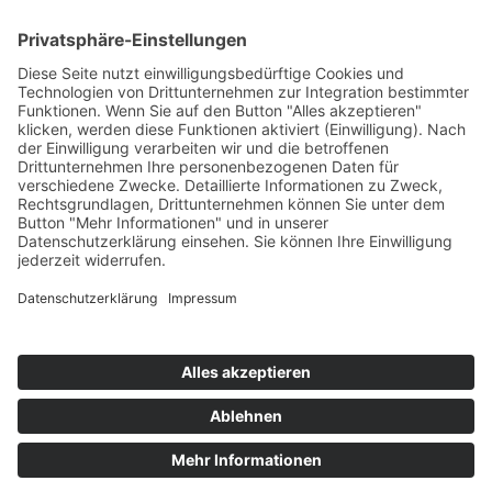
Konzertagenturen
Cateringpersonal
Sicherheitsdienste
Bauunternehmen
Startseite
Sitemap
Datenschutz
AGB
Kontakt
Impressum
Kontakt
Bareither + Raisch
Funktechnik GmbH & Co.KG
Hertichstraße 52
D-71229 Leonberg