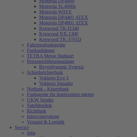
Motorola DP4800
Motorola SL4000e
Motorola WAVE
Motorola DP4401 ATEX
Motorola DP4801 ATEX
Kenwood TK-D340
Kenwood NX-1300
Kenwood TK-3701D
Fahrzeugfunkgeräte
Funkanhänger
TETRA Messe Stuttgart
Personenführungsanlage
Beyerdynamic Synexis
Schiedsrichterfunk
Vokkero Evo 3
Vokkero Squadra
Notfunk - Krisenfunk
Funkgeräte für Impfzentren mieten
UKW Sender
Satellitenlink
Richtfunk
Intercomsysteme
Versand & Logistik
Service
Jobs