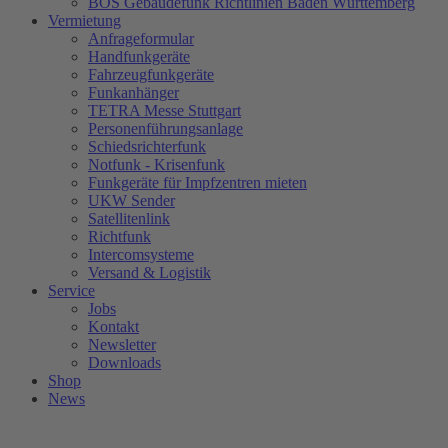
BOS Gebäudefunk Richtlinien Baden Württemberg
Vermietung
Anfrageformular
Handfunkgeräte
Fahrzeugfunkgeräte
Funkanhänger
TETRA Messe Stuttgart
Personenführungsanlage
Schiedsrichterfunk
Notfunk - Krisenfunk
Funkgeräte für Impfzentren mieten
UKW Sender
Satellitenlink
Richtfunk
Intercomsysteme
Versand & Logistik
Service
Jobs
Kontakt
Newsletter
Downloads
Shop
News