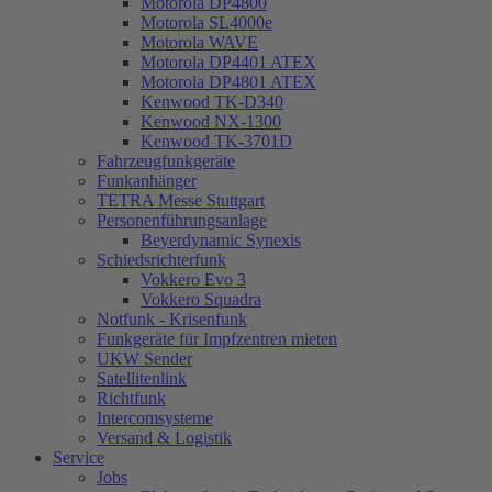
Motorola DP4800
Motorola SL4000e
Motorola WAVE
Motorola DP4401 ATEX
Motorola DP4801 ATEX
Kenwood TK-D340
Kenwood NX-1300
Kenwood TK-3701D
Fahrzeugfunkgeräte
Funkanhänger
TETRA Messe Stuttgart
Personenführungsanlage
Beyerdynamic Synexis
Schiedsrichterfunk
Vokkero Evo 3
Vokkero Squadra
Notfunk - Krisenfunk
Funkgeräte für Impfzentren mieten
UKW Sender
Satellitenlink
Richtfunk
Intercomsysteme
Versand & Logistik
Service
Jobs