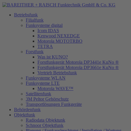
Betriebsfunk
Filialfunk
Funksysteme digital
Icom IDAS
Kenwood NEXEDGE
Motorola MOTOTRBO
TETRA
Forstfunk
Was ist KUNO?
Forstfunkgerät Motorola DP3441e KuNo ®
Forstfunkgerät Motorola DP3661e KuNo ®
Vertrieb Betriebsfunk
Funksysteme WLAN
Funksysteme LTE
Motorola WAVE™
Satellitenfunk
3M Peltor Gehörschutz
Transportlösungen Funkgeräte
Behördenfunk
Objektfunk
Radiodata Objektunk
Schnoor Objektfunk
Planung / Funkausleuchtung / Installation / Wartung