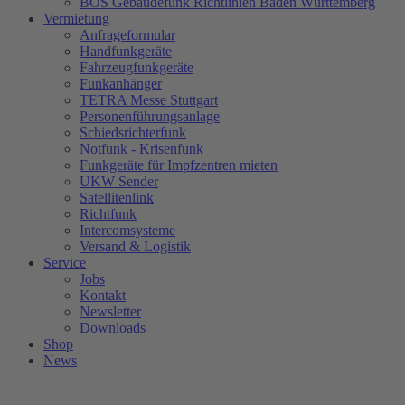
BOS Gebäudefunk Richtlinien Baden Württemberg
Vermietung
Anfrageformular
Handfunkgeräte
Fahrzeugfunkgeräte
Funkanhänger
TETRA Messe Stuttgart
Personenführungsanlage
Schiedsrichterfunk
Notfunk - Krisenfunk
Funkgeräte für Impfzentren mieten
UKW Sender
Satellitenlink
Richtfunk
Intercomsysteme
Versand & Logistik
Service
Jobs
Kontakt
Newsletter
Downloads
Shop
News