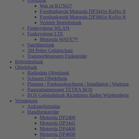
Forstfunk
Was ist KUNO?
Forstfunkgerät Motorola DP3441e KuNo ®
Forstfunkgerät Motorola DP3661e KuNo ®
Vertrieb Betriebsfunk
Funksysteme WLAN
Funksysteme LTE
Motorola WAVE™
Satellitenfunk
3M Peltor Gehörschutz
Transportlösungen Funkgeräte
Behördenfunk
Objektfunk
Radiodata Objektunk
Schnoor Objektfunk
Planung / Funkausleuchtung / Installation / Wartung
Panoramamessung TETRA BOS
BOS Gebäudefunk Richtlinien Baden Württemberg
Vermietung
Anfrageformular
Handfunkgeräte
Motorola DP2400
Motorola DP3441
Motorola DP4400
Motorola DP4600