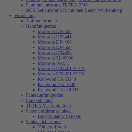
Panoramamessung TETRA BOS
BOS Gebäudefunk Richtlinien Baden Württemberg
Vermietung
Anfrageformular
Handfunkgeräte
Motorola DP2400
Motorola DP3441
Motorola DP4400
Motorola DP4600
Motorola DP4800
Motorola SL4000e
Motorola WAVE
Motorola DP4401 ATEX
Motorola DP4801 ATEX
Kenwood TK-D340
Kenwood NX-1300
Kenwood TK-3701D
Fahrzeugfunkgeräte
Funkanhänger
TETRA Messe Stuttgart
Personenführungsanlage
Beyerdynamic Synexis
Schiedsrichterfunk
Vokkero Evo 3