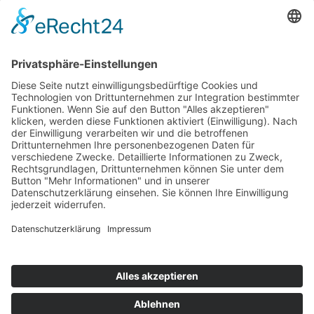
automatische Lautstärkeregelung
Anwenderkreis:
Konzertagenturen
Cateringpersonal
Sicherheitsdienste
Motorsport
Startseite
Sitemap
Datenschutz
AGB
Kontakt
Impressum
Kontakt
Bareither + Raisch