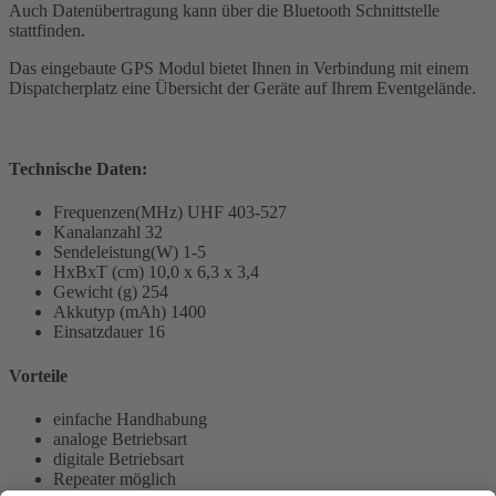
Auch Datenübertragung kann über die Bluetooth Schnittstelle
stattfinden.
Das eingebaute GPS Modul bietet Ihnen in Verbindung mit einem
Dispatcherplatz eine Übersicht der Geräte auf Ihrem Eventgelände.
Technische Daten:
Frequenzen(MHz) UHF 403-527
Kanalanzahl 32
Sendeleistung(W) 1-5
HxBxT (cm)
10,0 x 6,3 x 3,4
Gewicht (g) 254
Akkutyp (mAh) 1400
Einsatzdauer 16
Vorteile
einfache Handhabung
analoge Betriebsart
digitale Betriebsart
Repeater möglich