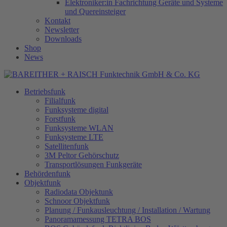
Elektroniker:in Fachrichtung Geräte und Systeme
und Quereinsteiger
Kontakt
Newsletter
Downloads
Shop
News
Betriebsfunk
Filialfunk
Funksysteme digital
Forstfunk
Funksysteme WLAN
Funksysteme LTE
Satellitenfunk
3M Peltor Gehörschutz
Transportlösungen Funkgeräte
Behördenfunk
Objektfunk
Radiodata Objektunk
Schnoor Objektfunk
Planung / Funkausleuchtung / Installation / Wartung
Panoramamessung TETRA BOS