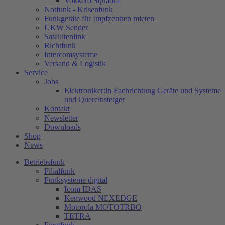
Vokkero Squadra
Notfunk - Krisenfunk
Funkgeräte für Impfzentren mieten
UKW Sender
Satellitenlink
Richtfunk
Intercomsysteme
Versand & Logistik
Service
Jobs
Elektroniker:in Fachrichtung Geräte und Systeme
und Quereinsteiger
Kontakt
Newsletter
Downloads
Shop
News
Betriebsfunk
Filialfunk
Funksysteme digital
Icom IDAS
Kenwood NEXEDGE
Motorola MOTOTRBO
TETRA