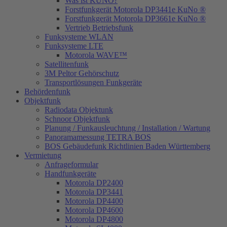
Was ist KUNO?
Forstfunkgerät Motorola DP3441e KuNo ®
Forstfunkgerät Motorola DP3661e KuNo ®
Vertrieb Betriebsfunk
Funksysteme WLAN
Funksysteme LTE
Motorola WAVE™
Satellitenfunk
3M Peltor Gehörschutz
Transportlösungen Funkgeräte
Behördenfunk
Objektfunk
Radiodata Objektunk
Schnoor Objektfunk
Planung / Funkausleuchtung / Installation / Wartung
Panoramamessung TETRA BOS
BOS Gebäudefunk Richtlinien Baden Württemberg
Vermietung
Anfrageformular
Handfunkgeräte
Motorola DP2400
Motorola DP3441
Motorola DP4400
Motorola DP4600
Motorola DP4800