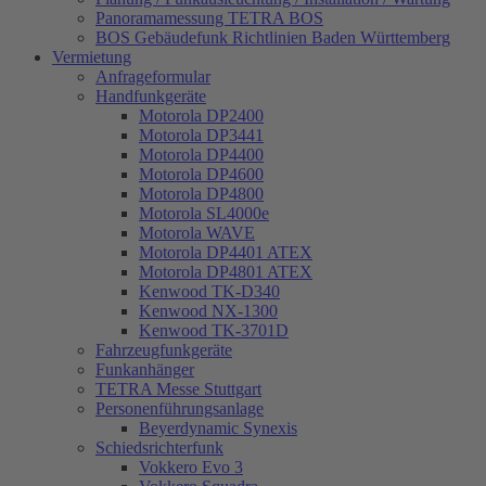
Panoramamessung TETRA BOS
BOS Gebäudefunk Richtlinien Baden Württemberg
Vermietung
Anfrageformular
Handfunkgeräte
Motorola DP2400
Motorola DP3441
Motorola DP4400
Motorola DP4600
Motorola DP4800
Motorola SL4000e
Motorola WAVE
Motorola DP4401 ATEX
Motorola DP4801 ATEX
Kenwood TK-D340
Kenwood NX-1300
Kenwood TK-3701D
Fahrzeugfunkgeräte
Funkanhänger
TETRA Messe Stuttgart
Personenführungsanlage
Beyerdynamic Synexis
Schiedsrichterfunk
Vokkero Evo 3