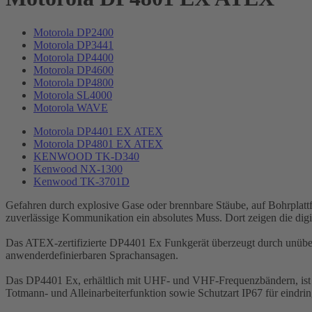
Motorola DP2400
Motorola DP3441
Motorola DP4400
Motorola DP4600
Motorola DP4800
Motorola SL4000
Motorola WAVE
Motorola DP4401 EX ATEX
Motorola DP4801 EX ATEX
KENWOOD TK-D340
Kenwood NX-1300
Kenwood TK-3701D
Gefahren durch explosive Gase oder brennbare Stäube, auf Bohrplattfo
zuverlässige Kommunikation ein absolutes Muss. Dort zeigen die d
Das ATEX-zertifizierte DP4401 Ex Funkgerät überzeugt durch unüber
anwenderdefinierbaren Sprachansagen.
Das DP4401 Ex, erhältlich mit UHF- und VHF-Frequenzbändern, ist ei
Totmann- und Alleinarbeiterfunktion sowie Schutzart IP67 für eindri