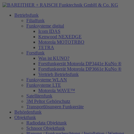
Betriebsfunk
Filialfunk
Funksysteme digital
Icom IDAS
Kenwood NEXEDGE
Motorola MOTOTRBO
TETRA
Forstfunk
Was ist KUNO?
Forstfunkgerät Motorola DP3441e KuNo ®
Forstfunkgerät Motorola DP3661e KuNo ®
Vertrieb Betriebsfunk
Funksysteme WLAN
Funksysteme LTE
Motorola WAVE™
Satellitenfunk
3M Peltor Gehörschutz
Transportlösungen Funkgeräte
Behördenfunk
Objektfunk
Radiodata Objektunk
Schnoor Objektfunk
Planung / Funkausleuchtung / Installation / Wartung