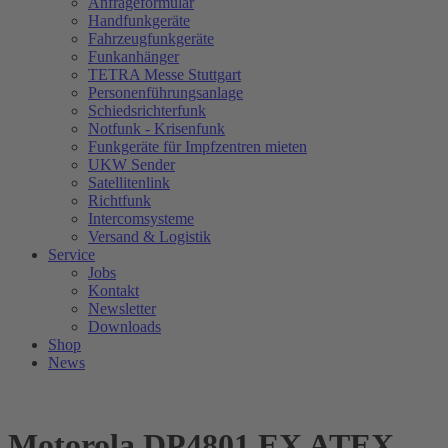
Anfrageformular
Handfunkgeräte
Fahrzeugfunkgeräte
Funkanhänger
TETRA Messe Stuttgart
Personenführungsanlage
Schiedsrichterfunk
Notfunk - Krisenfunk
Funkgeräte für Impfzentren mieten
UKW Sender
Satellitenlink
Richtfunk
Intercomsysteme
Versand & Logistik
Service
Jobs
Kontakt
Newsletter
Downloads
Shop
News
Motorola DP4801 EX ATEX