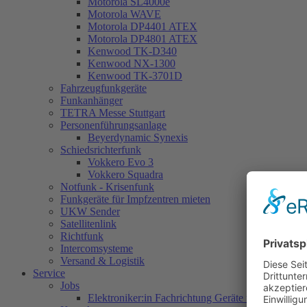
Motorola SL4000e
Motorola WAVE
Motorola DP4401 ATEX
Motorola DP4801 ATEX
Kenwood TK-D340
Kenwood NX-1300
Kenwood TK-3701D
Fahrzeugfunkgeräte
Funkanhänger
TETRA Messe Stuttgart
Personenführungsanlage
Beyerdynamic Synexis
Schiedsrichterfunk
Vokkero Evo 3
Vokkero Squadra
Notfunk - Krisenfunk
Funkgeräte für Impfzentren mieten
UKW Sender
Satellitenlink
Richtfunk
Intercomsysteme
Versand & Logistik
Service
Jobs
Elektroniker:in Fachrichtung Geräte und Systeme 