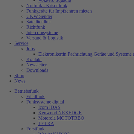
Vokkero Squadra
Notfunk - Krisenfunk
Funkgeräte für Impfzentren mieten
UKW Sender
Satellitenlink
Richtfunk
Intercomsysteme
Versand & Logistik
Service
Jobs
Elektroniker:in Fachrichtung Geräte und Systeme 
Kontakt
Newsletter
Downloads
Shop
News
Betriebsfunk
Filialfunk
Funksysteme digital
Icom IDAS
Kenwood NEXEDGE
Motorola MOTOTRBO
TETRA
Forstfunk