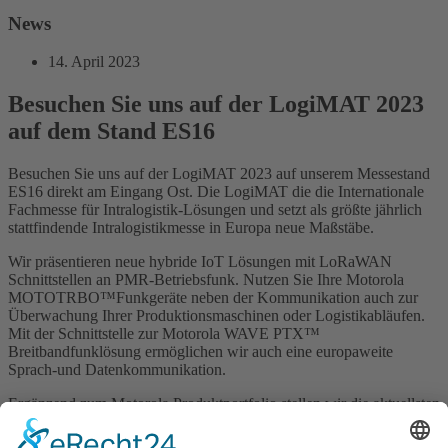
News
14. April 2023
Besuchen Sie uns auf der LogiMAT 2023
auf dem Stand ES16
Besuchen Sie uns auf der LogiMAT 2023 auf unserem Messestand
ES16 direkt am Eingang Ost. Die LogiMAT die die Internationale
Fachmesse für Intralogistik-Lösungen und setzt als größte jährlich
stattfindende Intralogistikmesse in Europa neue Maßstäbe.
Wir präsentieren neue hybride IoT Lösungen mit LoRaWAN
Schnittstellen an PMR-Betriebsfunk. Nutzen Sie Ihre Motorola
MOTOTRBO™Funkgeräte neben der Kommunikation auch zur
Überwachung Ihrer Produktionsmaschinen oder Logistikabläufen.
Mit der Schnittstelle zur Motorola WAVE PTX™
Breitbandfunklösung ermöglichen wir auch eine europaweite
Sprach-und Datenkommunikation.
Ergänzend zum Motorola Produktportfolio stellen wir die aktuellsten
Gehörschutz-Headset-Lösungen von 3M Peltor vor.