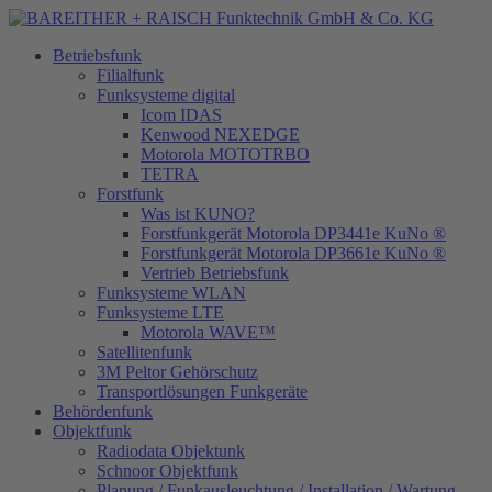
Betriebsfunk
Filialfunk
Funksysteme digital
Icom IDAS
Kenwood NEXEDGE
Motorola MOTOTRBO
TETRA
Forstfunk
Was ist KUNO?
Forstfunkgerät Motorola DP3441e KuNo ®
Forstfunkgerät Motorola DP3661e KuNo ®
Vertrieb Betriebsfunk
Funksysteme WLAN
Funksysteme LTE
Motorola WAVE™
Satellitenfunk
3M Peltor Gehörschutz
Transportlösungen Funkgeräte
Behördenfunk
Objektfunk
Radiodata Objektunk
Schnoor Objektfunk
Planung / Funkausleuchtung / Installation / Wartung