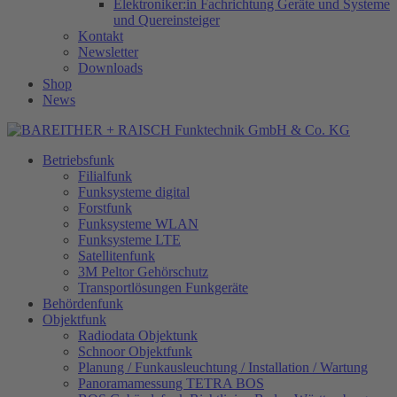
Elektroniker:in Fachrichtung Geräte und Systeme
und Quereinsteiger
Kontakt
Newsletter
Downloads
Shop
News
Betriebsfunk
Filialfunk
Funksysteme digital
Forstfunk
Funksysteme WLAN
Funksysteme LTE
Satellitenfunk
3M Peltor Gehörschutz
Transportlösungen Funkgeräte
Behördenfunk
Objektfunk
Radiodata Objektunk
Schnoor Objektfunk
Planung / Funkausleuchtung / Installation / Wartung
Panoramamessung TETRA BOS