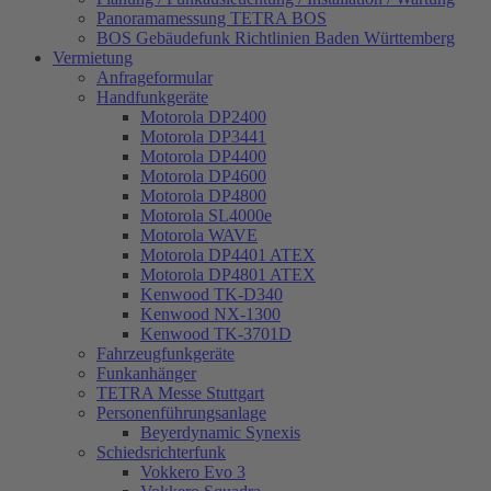
Panoramamessung TETRA BOS
BOS Gebäudefunk Richtlinien Baden Württemberg
Vermietung
Anfrageformular
Handfunkgeräte
Motorola DP2400
Motorola DP3441
Motorola DP4400
Motorola DP4600
Motorola DP4800
Motorola SL4000e
Motorola WAVE
Motorola DP4401 ATEX
Motorola DP4801 ATEX
Kenwood TK-D340
Kenwood NX-1300
Kenwood TK-3701D
Fahrzeugfunkgeräte
Funkanhänger
TETRA Messe Stuttgart
Personenführungsanlage
Beyerdynamic Synexis
Schiedsrichterfunk
Vokkero Evo 3