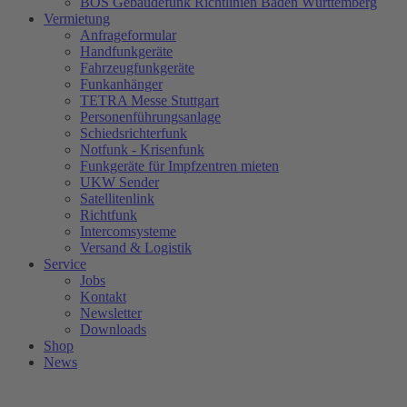
BOS Gebäudefunk Richtlinien Baden Württemberg
Vermietung
Anfrageformular
Handfunkgeräte
Fahrzeugfunkgeräte
Funkanhänger
TETRA Messe Stuttgart
Personenführungsanlage
Schiedsrichterfunk
Notfunk - Krisenfunk
Funkgeräte für Impfzentren mieten
UKW Sender
Satellitenlink
Richtfunk
Intercomsysteme
Versand & Logistik
Service
Jobs
Kontakt
Newsletter
Downloads
Shop
News