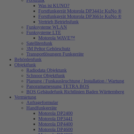
Forstfunk
Was ist KUNO?
Forstfunkgerät Motorola DP3441e KuNo ®
Forstfunkgerät Motorola DP3661e KuNo ®
Vertrieb Betriebsfunk
Funksysteme WLAN
Funksysteme LTE
Motorola WAVE™
Satellitenfunk
3M Peltor Gehörschutz
Transportlösungen Funkgeräte
Behördenfunk
Objektfunk
Radiodata Objektunk
Schnoor Objektfunk
Planung / Funkausleuchtung / Installation / Wartung
Panoramamessung TETRA BOS
BOS Gebäudefunk Richtlinien Baden Württemberg
Vermietung
Anfrageformular
Handfunkgeräte
Motorola DP2400
Motorola DP3441
Motorola DP4400
Motorola DP4600