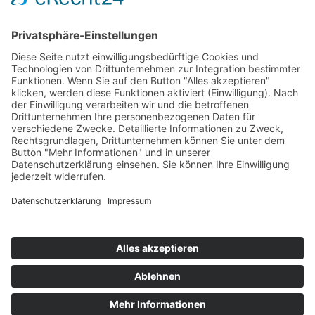
Wir freuen uns über Ihren Besuch!
Zurück
Weiter
Startseite
Sitemap
Datenschutz
AGB
Kontakt
Impressum
Kontakt
Bareither + Raisch
Funktechnik GmbH & Co.KG
Hertichstraße 52
D-71229 Leonberg