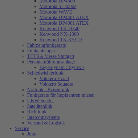
Motorola DP4800
Motorola SL4000e
Motorola WAVE
Motorola DP4401 ATEX
Motorola DP4801 ATEX
Kenwood TK-D340
Kenwood NX-1300
Kenwood TK-3701D
Fahrzeugfunkgeräte
Funkanhänger
TETRA Messe Stuttgart
Personenführungsanlage
Beyerdynamic Synexis
Schiedsrichterfunk
Vokkero Evo 3
Vokkero Squadra
Notfunk - Krisenfunk
Funkgeräte für Impfzentren mieten
UKW Sender
Satellitenlink
Richtfunk
Intercomsysteme
Versand & Logistik
Service
Jobs