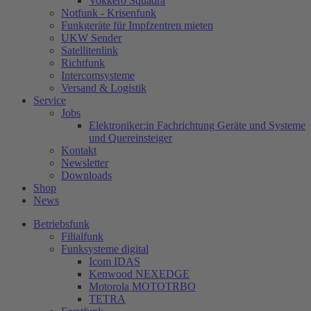
Vokkero Squadra
Notfunk - Krisenfunk
Funkgeräte für Impfzentren mieten
UKW Sender
Satellitenlink
Richtfunk
Intercomsysteme
Versand & Logistik
Service
Jobs
Elektroniker:in Fachrichtung Geräte und Systeme
und Quereinsteiger
Kontakt
Newsletter
Downloads
Shop
News
Betriebsfunk
Filialfunk
Funksysteme digital
Icom IDAS
Kenwood NEXEDGE
Motorola MOTOTRBO
TETRA