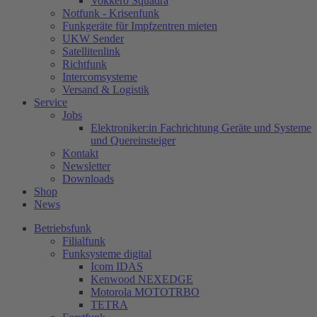
Vokkero Squadra
Notfunk - Krisenfunk
Funkgeräte für Impfzentren mieten
UKW Sender
Satellitenlink
Richtfunk
Intercomsysteme
Versand & Logistik
Service
Jobs
Elektroniker:in Fachrichtung Geräte und Systeme
und Quereinsteiger
Kontakt
Newsletter
Downloads
Shop
News
Betriebsfunk
Filialfunk
Funksysteme digital
Icom IDAS
Kenwood NEXEDGE
Motorola MOTOTRBO
TETRA