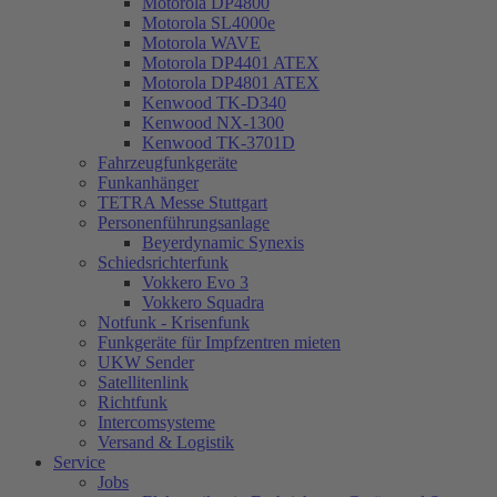
Motorola DP4800
Motorola SL4000e
Motorola WAVE
Motorola DP4401 ATEX
Motorola DP4801 ATEX
Kenwood TK-D340
Kenwood NX-1300
Kenwood TK-3701D
Fahrzeugfunkgeräte
Funkanhänger
TETRA Messe Stuttgart
Personenführungsanlage
Beyerdynamic Synexis
Schiedsrichterfunk
Vokkero Evo 3
Vokkero Squadra
Notfunk - Krisenfunk
Funkgeräte für Impfzentren mieten
UKW Sender
Satellitenlink
Richtfunk
Intercomsysteme
Versand & Logistik
Service
Jobs