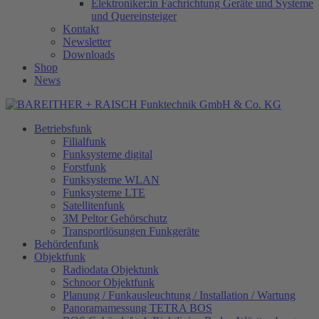
Elektroniker:in Fachrichtung Geräte und Systeme
und Quereinsteiger
Kontakt
Newsletter
Downloads
Shop
News
Betriebsfunk
Filialfunk
Funksysteme digital
Forstfunk
Funksysteme WLAN
Funksysteme LTE
Satellitenfunk
3M Peltor Gehörschutz
Transportlösungen Funkgeräte
Behördenfunk
Objektfunk
Radiodata Objektunk
Schnoor Objektfunk
Planung / Funkausleuchtung / Installation / Wartung
Panoramamessung TETRA BOS