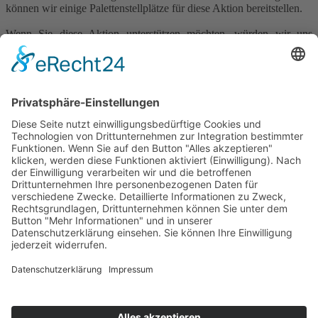
können wir einige Palettenstellplätze für diese Aktion bereitstellen.
Wenn Sie diese Aktion unterstützen möchten, würden wir uns
freuen, wenn Sie ein oder gerne auch mehrere Pakete packen und in
der Zeit
vom 21.11. - 14.12.2021
bei uns vorbeibringen!
Weitere Informationen erhalten Sie auf der offiziellen
Johanniter
Weihnachtstrucker
Webseite oder auf der
Facebook Seite.
Zurück
Weiter
Startseite
Sitemap
Datenschutz
AGB
Kontakt
Impressum
Kontakt