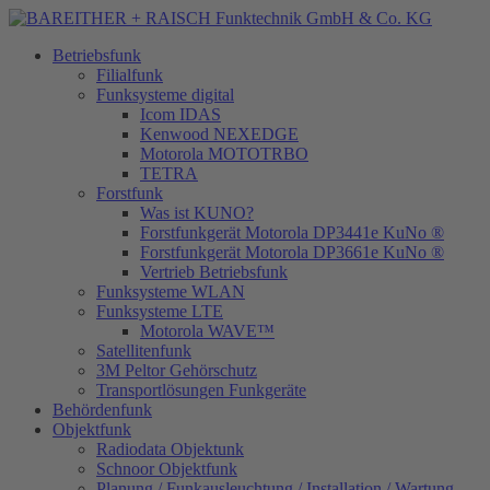
Betriebsfunk
Filialfunk
Funksysteme digital
Icom IDAS
Kenwood NEXEDGE
Motorola MOTOTRBO
TETRA
Forstfunk
Was ist KUNO?
Forstfunkgerät Motorola DP3441e KuNo ®
Forstfunkgerät Motorola DP3661e KuNo ®
Vertrieb Betriebsfunk
Funksysteme WLAN
Funksysteme LTE
Motorola WAVE™
Satellitenfunk
3M Peltor Gehörschutz
Transportlösungen Funkgeräte
Behördenfunk
Objektfunk
Radiodata Objektunk
Schnoor Objektfunk
Planung / Funkausleuchtung / Installation / Wartung