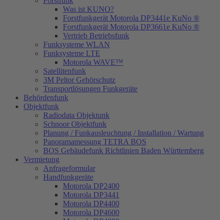
Forstfunk
Was ist KUNO?
Forstfunkgerät Motorola DP3441e KuNo ®
Forstfunkgerät Motorola DP3661e KuNo ®
Vertrieb Betriebsfunk
Funksysteme WLAN
Funksysteme LTE
Motorola WAVE™
Satellitenfunk
3M Peltor Gehörschutz
Transportlösungen Funkgeräte
Behördenfunk
Objektfunk
Radiodata Objektunk
Schnoor Objektfunk
Planung / Funkausleuchtung / Installation / Wartung
Panoramamessung TETRA BOS
BOS Gebäudefunk Richtlinien Baden Württemberg
Vermietung
Anfrageformular
Handfunkgeräte
Motorola DP2400
Motorola DP3441
Motorola DP4400
Motorola DP4600