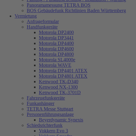
Panoramamessung TETRA BOS
BOS Gebäudefunk Richtlinien Baden Württemberg
Vermietung
Anfrageformular
Handfunkgeräte
Motorola DP2400
Motorola DP3441
Motorola DP4400
Motorola DP4600
Motorola DP4800
Motorola SL4000e
Motorola WAVE
Motorola DP4401 ATEX
Motorola DP4801 ATEX
Kenwood TK-D340
Kenwood NX-1300
Kenwood TK-3701D
Fahrzeugfunkgeräte
Funkanhänger
TETRA Messe Stuttgart
Personenführungsanlage
Beyerdynamic Synexis
Schiedsrichterfunk
Vokkero Evo 3