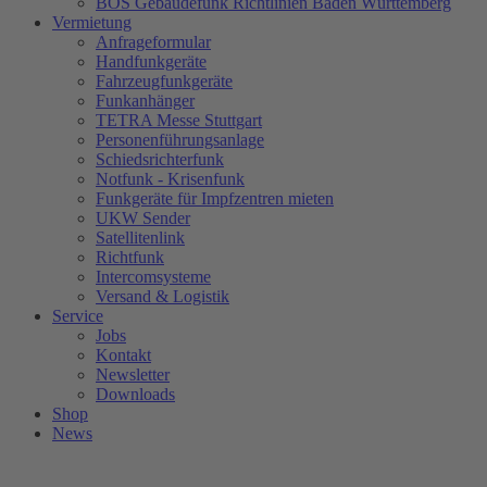
BOS Gebäudefunk Richtlinien Baden Württemberg
Vermietung
Anfrageformular
Handfunkgeräte
Fahrzeugfunkgeräte
Funkanhänger
TETRA Messe Stuttgart
Personenführungsanlage
Schiedsrichterfunk
Notfunk - Krisenfunk
Funkgeräte für Impfzentren mieten
UKW Sender
Satellitenlink
Richtfunk
Intercomsysteme
Versand & Logistik
Service
Jobs
Kontakt
Newsletter
Downloads
Shop
News