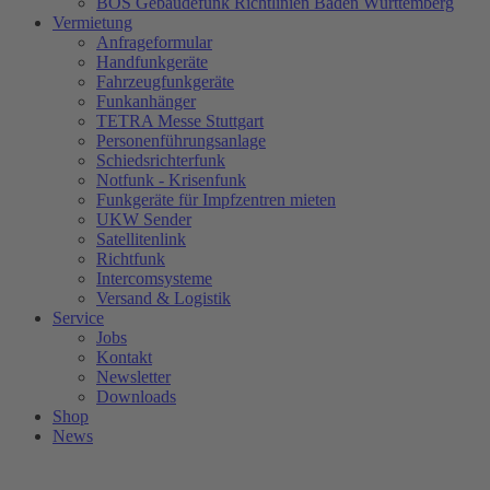
BOS Gebäudefunk Richtlinien Baden Württemberg
Vermietung
Anfrageformular
Handfunkgeräte
Fahrzeugfunkgeräte
Funkanhänger
TETRA Messe Stuttgart
Personenführungsanlage
Schiedsrichterfunk
Notfunk - Krisenfunk
Funkgeräte für Impfzentren mieten
UKW Sender
Satellitenlink
Richtfunk
Intercomsysteme
Versand & Logistik
Service
Jobs
Kontakt
Newsletter
Downloads
Shop
News