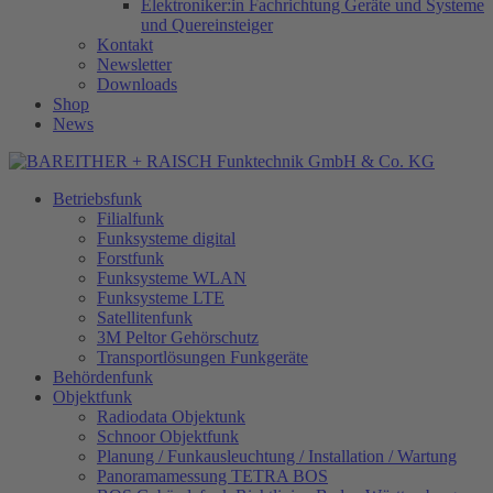
Elektroniker:in Fachrichtung Geräte und Systeme
und Quereinsteiger
Kontakt
Newsletter
Downloads
Shop
News
Betriebsfunk
Filialfunk
Funksysteme digital
Forstfunk
Funksysteme WLAN
Funksysteme LTE
Satellitenfunk
3M Peltor Gehörschutz
Transportlösungen Funkgeräte
Behördenfunk
Objektfunk
Radiodata Objektunk
Schnoor Objektfunk
Planung / Funkausleuchtung / Installation / Wartung
Panoramamessung TETRA BOS