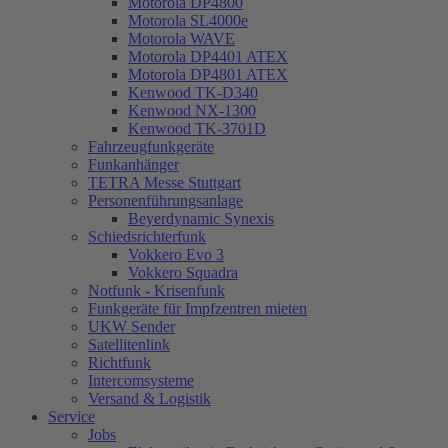
Motorola DP4800
Motorola SL4000e
Motorola WAVE
Motorola DP4401 ATEX
Motorola DP4801 ATEX
Kenwood TK-D340
Kenwood NX-1300
Kenwood TK-3701D
Fahrzeugfunkgeräte
Funkanhänger
TETRA Messe Stuttgart
Personenführungsanlage
Beyerdynamic Synexis
Schiedsrichterfunk
Vokkero Evo 3
Vokkero Squadra
Notfunk - Krisenfunk
Funkgeräte für Impfzentren mieten
UKW Sender
Satellitenlink
Richtfunk
Intercomsysteme
Versand & Logistik
Service
Jobs