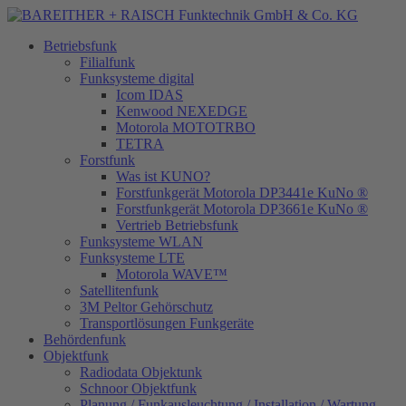
Betriebsfunk
Filialfunk
Funksysteme digital
Icom IDAS
Kenwood NEXEDGE
Motorola MOTOTRBO
TETRA
Forstfunk
Was ist KUNO?
Forstfunkgerät Motorola DP3441e KuNo ®
Forstfunkgerät Motorola DP3661e KuNo ®
Vertrieb Betriebsfunk
Funksysteme WLAN
Funksysteme LTE
Motorola WAVE™
Satellitenfunk
3M Peltor Gehörschutz
Transportlösungen Funkgeräte
Behördenfunk
Objektfunk
Radiodata Objektunk
Schnoor Objektfunk
Planung / Funkausleuchtung / Installation / Wartung