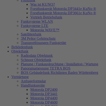
Forstfunk
Was ist KUNO?
Forstfunkgerät Motorola DP3441e KuNo ®
Forstfunkgerät Motorola DP3661e KuNo ®
Vertrieb Betriebsfunk
Funksysteme WLAN
Funksysteme LTE
Motorola WAVE™
Satellitenfunk
3M Peltor Gehörschutz
Transportlösungen Funkgeräte
Behördenfunk
Objektfunk
Radiodata Objektunk
Schnoor Objektfunk
Planung / Funkausleuchtung / Installation / Wartung
Panoramamessung TETRA BOS
BOS Gebäudefunk Richtlinien Baden Württemberg
Vermietung
Anfrageformular
Handfunkgeräte
Motorola DP2400
Motorola DP3441
Motorola DP4400
Motorola DP4600