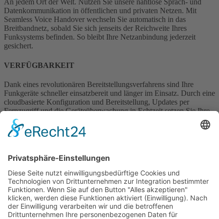
An jedem Ort der Welt. Nutzen Sie unsere nahtlose Sprach- und
Datenkommunikation in öffentlichen und privaten Netzen. Mit
Seamless Voice Handover wechseln Sie automatisch in das
Breitbandnetz, sobald Sie sich jenseits der Reichweite Ihres
Funksystems befinden. So bleibt Ihre Netzanbindung jederzeit
gesichert.
VERFÜGBARKEIT
Dank eines revolutionären Bereitstellungsverfahrens sind Ihre
Funkgeräte schneller einsatzbereit und länger im Einsatz. Durch eine
cloudbasierte Konfiguration und Bereitstellung, Updates per
Fernzugriff und die Geräteüberwachung in Echtzeit setzen Sie Ihre
Funkgeräte mit einem Minimum an händischer Wartung und
Stillstandszeit ein.
Ihr IT-Team braucht weniger Zeit für die Geräteverwaltung und Ihre
Mitarbeiter haben mehr Zeit für die Erfüllung ihrer Aufgaben.
Zurück
Weiter
Startseite
Sitemap
Datenschutz