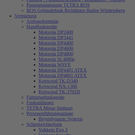
Panoramamessung TETRA BOS
BOS Gebäudefunk Richtlinien Baden Württemberg
Vermietung
Anfrageformular
Handfunkgeräte
Motorola DP2400
Motorola DP3441
Motorola DP4400
Motorola DP4600
Motorola DP4800
Motorola SL4000e
Motorola WAVE
Motorola DP4401 ATEX
Motorola DP4801 ATEX
Kenwood TK-D340
Kenwood NX-1300
Kenwood TK-3701D
Fahrzeugfunkgeräte
Funkanhänger
TETRA Messe Stuttgart
Personenführungsanlage
Beyerdynamic Synexis
Schiedsrichterfunk
Vokkero Evo 3