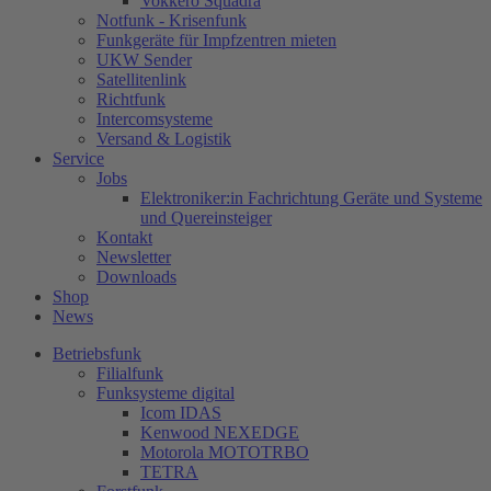
Vokkero Squadra
Notfunk - Krisenfunk
Funkgeräte für Impfzentren mieten
UKW Sender
Satellitenlink
Richtfunk
Intercomsysteme
Versand & Logistik
Service
Jobs
Elektroniker:in Fachrichtung Geräte und Systeme
und Quereinsteiger
Kontakt
Newsletter
Downloads
Shop
News
Betriebsfunk
Filialfunk
Funksysteme digital
Icom IDAS
Kenwood NEXEDGE
Motorola MOTOTRBO
TETRA